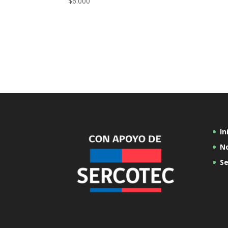
$
6.000
In
N
Se