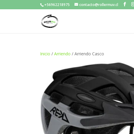
+56962218975
contacto@rollermuv.cl
Inicio
/
Arriendo
/ Arriendo Casco