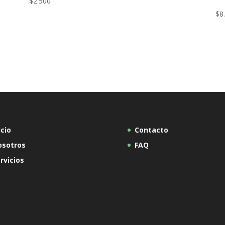
$
2.500
$
8
icio
Contacto
osotros
FAQ
rvicios