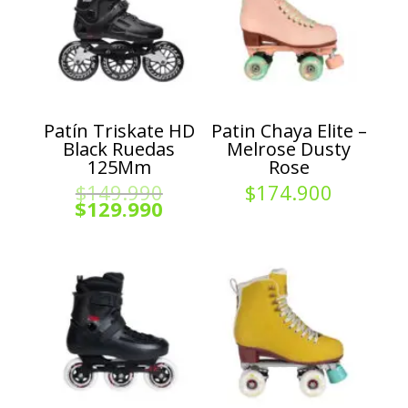
Patín Triskate HD
Patin Chaya Elite –
Black Ruedas
Melrose Dusty
125Mm
Rose
El
$
149.990
$
174.900
precio
El
$
129.990
original
precio
era:
actual
$149.990.
es:
$129.990.