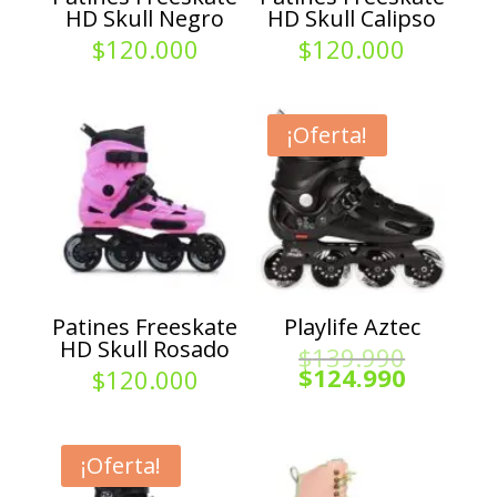
HD Skull Negro
HD Skull Calipso
$
120.000
$
120.000
¡Oferta!
Patines Freeskate
Playlife Aztec
HD Skull Rosado
El
$
139.990
precio
El
$
124.990
$
120.000
original
precio
era:
actual
$139.99
es:
$124.99
¡Oferta!