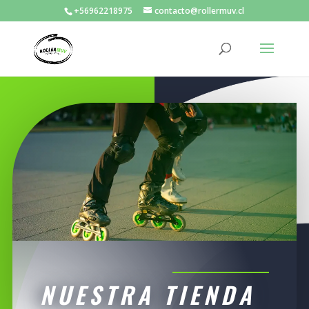
+56962218975
contacto@rollermuv.cl
NUESTRA TIENDA