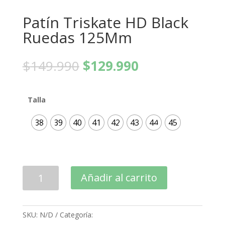
Patín Triskate HD Black
Ruedas 125Mm
El
El
$
149.990
$
129.990
precio
precio
original
actual
era:
es:
Talla
$149.990.
$129.990.
38
39
40
41
42
43
44
45
Patín
Añadir al carrito
Triskate
HD
Black
SKU:
N/D
Categoría:
patines
Ruedas