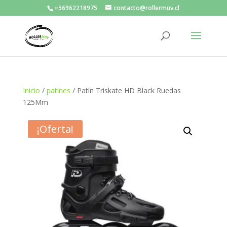
+56962218975
contacto@rollermuv.cl
Inicio
/
patines
/ Patín Triskate HD Black Ruedas
125Mm
¡Oferta!