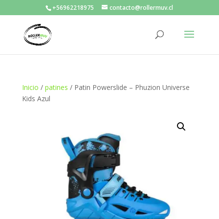
+56962218975
contacto@rollermuv.cl
Inicio
/
patines
/ Patin Powerslide – Phuzion Universe
Kids Azul