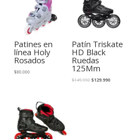
Patines en
Patín Triskate
línea Holy
HD Black
Rosados
Ruedas
125Mm
$
80.000
El
El
$
149.990
$
129.990
precio
precio
original
actual
era:
es:
$149.990.
$129.990.