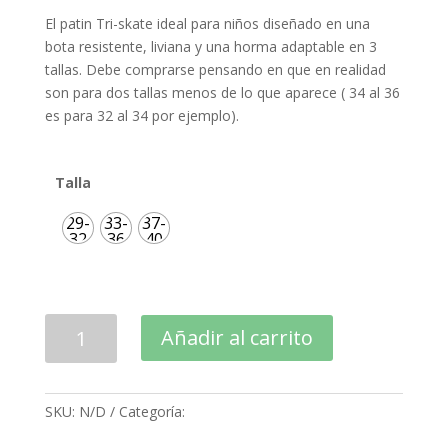
El patin Tri-skate ideal para niños diseñado en una
bota resistente, liviana y una horma adaptable en 3
tallas. Debe comprarse pensando en que en realidad
son para dos tallas menos de lo que aparece ( 34 al 36
es para 32 al 34 por ejemplo).
Talla
29-
33-
37-
32
36
40
Patin
Añadir al carrito
Powerslide
–
Phuzion
SKU:
N/D
Categoría:
patines
Universe
Kids