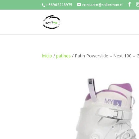
+56962218975
contacto@rollermuv.cl
Inicio
/
patines
/ Patin Powerslide – Next 100 – 