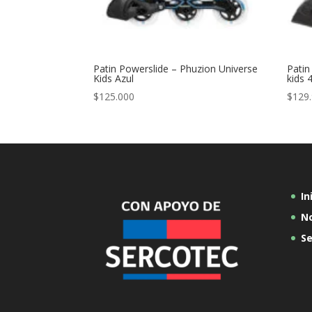
Patin Powerslide – Phuzion Universe
Patin
Kids Azul
kids
$
125.000
$
129
In
N
Se