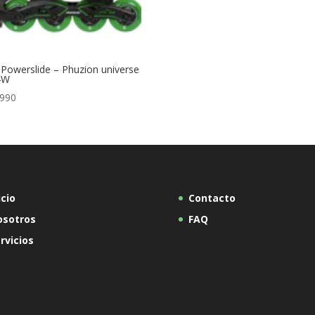
 Powerslide – Phuzion universe
 4W
.990
icio
Contacto
osotros
FAQ
rvicios