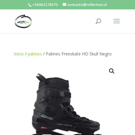
+56962218975
contacto@rollermuv.cl
Inicio
/
patines
/ Patines Freeskate HD Skull Negro