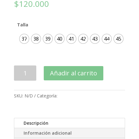
$
120.000
Talla
37
38
39
40
41
42
43
44
45
Patines
Añadir al carrito
Freeskate
HD
Skull
SKU:
N/D
Categoría:
patines
Negro
cantidad
Descripción
Información adicional