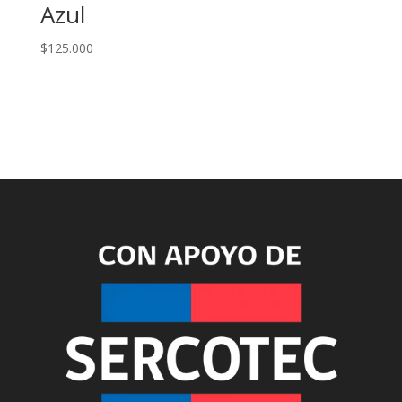
Azul
$
125.000