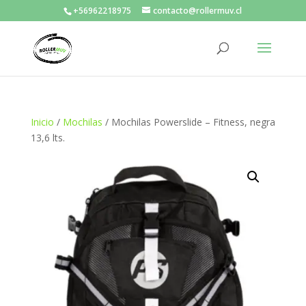
+56962218975
contacto@rollermuv.cl
Inicio
/
Mochilas
/ Mochilas Powerslide – Fitness, negra
13,6 lts.