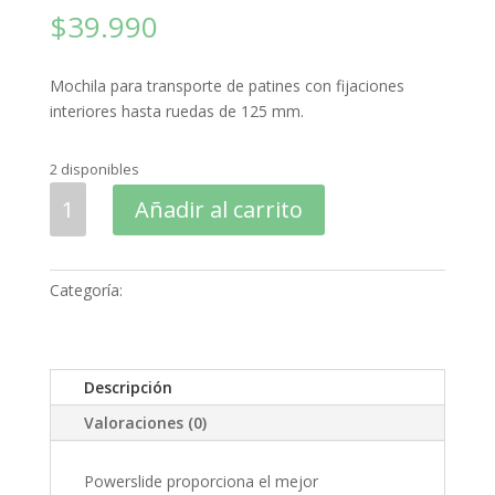
$
39.990
Mochila para transporte de patines con fijaciones
interiores hasta ruedas de 125 mm.
2 disponibles
Mochilas
Añadir al carrito
Powerslide
–
Fitness,
Categoría:
Mochilas
negra
13,6
lts.
cantidad
Descripción
Valoraciones (0)
Powerslide proporciona el mejor