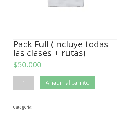
Pack Full (incluye todas
las clases + rutas)
$
50.000
Pack
Añadir al carrito
Full
(incluye
todas
las
Categoría:
Clases
clases
+
rutas)