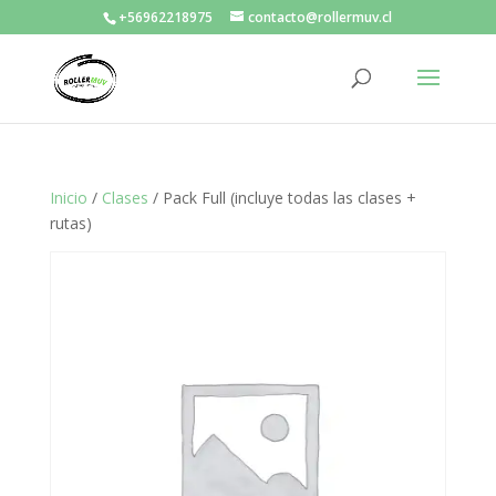
+56962218975
contacto@rollermuv.cl
Inicio
/
Clases
/ Pack Full (incluye todas las clases +
rutas)