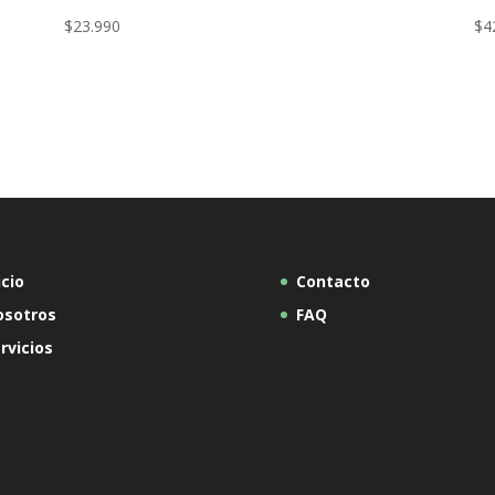
$
23.990
$
4
icio
Contacto
osotros
FAQ
rvicios