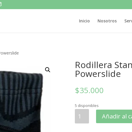
Inicio
Nosotros
Ser
Powerslide
Rodillera Sta
Powerslide
$
35.000
5 disponibles
Rodillera
Añadir al c
Standard
Onsie