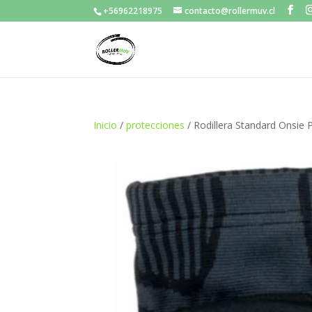
+56962218975
contacto@rollermuv.cl
Inicio
/
protecciones
/ Rodillera Standard Onsie 