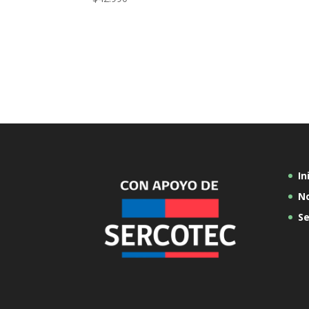
In
N
Se